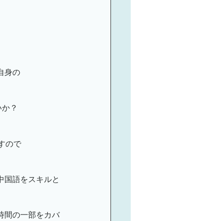
自身の
いか？
。
すので
中国語をスキルと
時間の一部をカバ