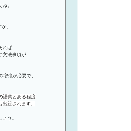
んね。
ミナーのご案内
すが、
あれば
や文法事項が
の増強が必要で、
語の語彙とある程度
も出題されます。
しょう。