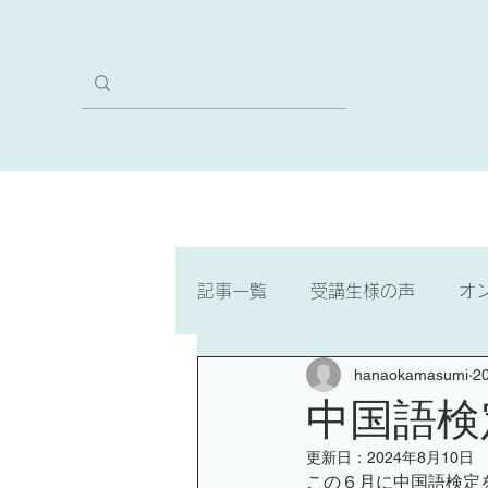
ホーム
本気のVIPコース
記事一覧
受講生様の声
オ
hanaokamasumi
2
ゼロからスタート・3文字で聞
中国語検
更新日：
2024年8月10日
中国語検定4級
中国語検定
この６月に中国語検定