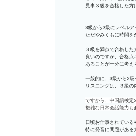
見事３級を合格した方
オンライン講座のお知らせ
3級から2級にレベル
ただやみくもに時間を
小金井京子
３級を満点で合格した
良いのですが、合格点
あることが十分に考え
一般的に、3級から2
リスニングは、３級の
ですから、中国語検定2
複雑な日常会話能力も
日頃お仕事されている
特に発音に問題がある