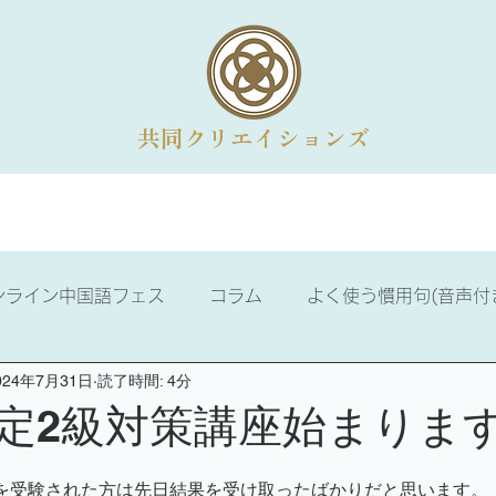
共同クリエイションズ
法人向けメニュー
オンライン講座
コラム
会社概
ンライン中国語フェス
コラム
よく使う慣用句(音声付
024年7月31日
読了時間: 4分
ける話せる中国語
ニュース
中国語学習
中国歴史
定2級対策講座始まりま
3級
中国語検定2級
漢詩のお部屋
易経の学び
を受験された方は先日結果を受け取ったばかりだと思います。