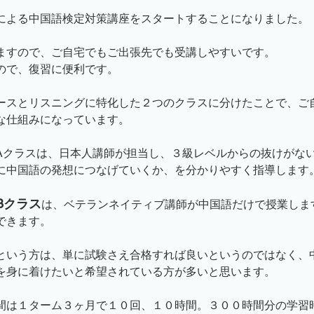
による中国語検定対策講座をスタートすることになりました。
ますので、ご自宅でもご出張先でも受講しやすいです。
ので、復習に便利です。
ースとリスニングに特化した２つのクラスに分けたことで、ご
な仕組みになっています。
Aクラスは、日本人講師が担当し、３級レベルからの抜けがな
に中国語の発想につなげていくか、を分かりやすく指導します
Bクラス
は、ベテランネイティブ講師が中国語だけで授業しま
できます。
という方は、単に試験さえ合格すれば良いというのではなく、
を身に着けたいと希望されている方が多いと思います。
間は１ターム３ヶ月で１０回、１０時間。３００時間分の学習