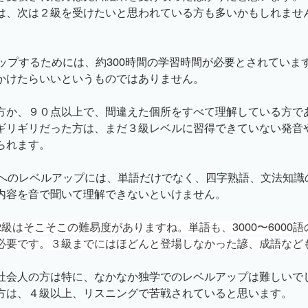
は、次は２級を受けたいと思われている方も多いかもしれませ
無料体験講座
法人向けメニュー
学習発表会
セ
アップするためには、約300時間の学習時間が必要とされていま
かけたらいいというものではありません。
方か、９０点以上で、間違えた個所をすべて理解している方で
ギリギリだった方は、まだ３級レベルに習得できていない発音
られます。
級へのレベルアップには、単語だけでなく、四字熟語、文法知識
内容を音で聞いて理解できないといけません。
級はそこそこの難易度がありますね。単語も、3000〜6000
必要です。３級までにはほどんと登場しなかった諺、成語など
社会人の方は特に、なかなか独学でのレベルアップは難しいで
方は、４級以上、リスニングで苦戦されていると思います。