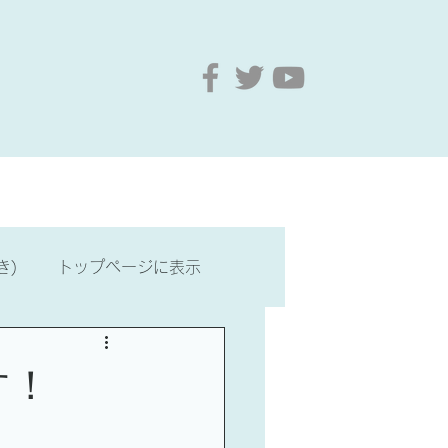
要
お問い合わせ
もっと見る
き)
トップページに表示
・文化
台湾歴史・文化
す！
最新情報