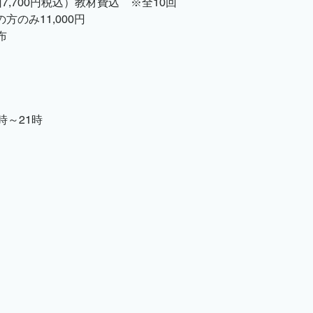
回7,700円税込）教材費込　※全10回　
のみ11,000円
布
時～21時