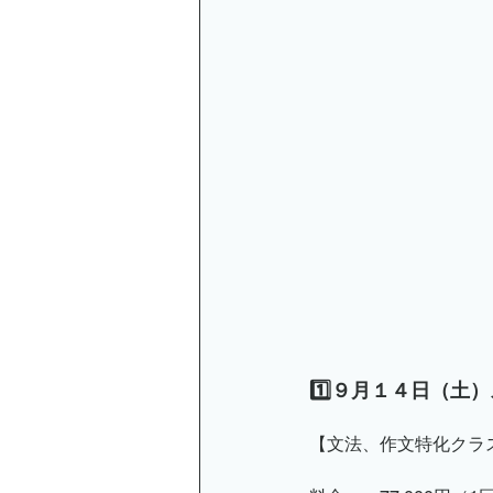
1️⃣９月１４日（
【文法、作文特化クラ