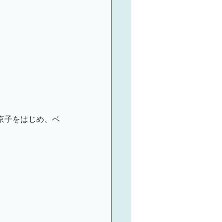
京子をはじめ、ベ
。