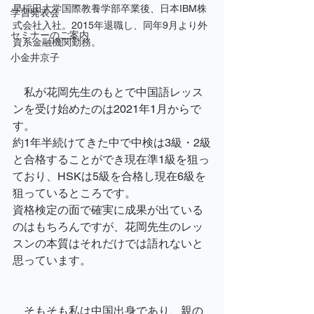
早稲田大学国際教養学部卒業後、日本IBM株
学習発表会
式会社入社。2015年退職し、同年9月より外
セミナーのご案内
資系金融機関勤務。
小金井京子
　私が花岡先生のもとで中国語レッス
ンを受け始めたのは2021年1月からで
す。
約1年半続けてきた中で中検は3級・2級
と合格することができ現在準1級を狙っ
ており、HSKは5級を合格し現在6級を
狙っているところです。
資格検定の面で確実に成果が出ている
のはもちろんですが、花岡先生のレッ
スンの本質はそれだけでは語れないと
思っています。
　そもそも私は中国出身であり、親の