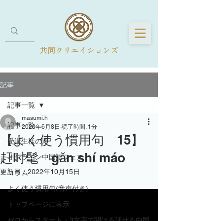
共同クリエイションズ
記事
記事一覧
masumi.h
記事一覧
2020年6月8日
読了時間: 1分
【よく使う慣用句 15】
受講生様の声
赶时髦 gǎn shí máo
オンライン中国語フェス
更新日：
2022年10月15日
コラム
よく使う慣用句(音声付き)
トップページに表示
ゼロからスタート・3文字で聞ける話せる中国