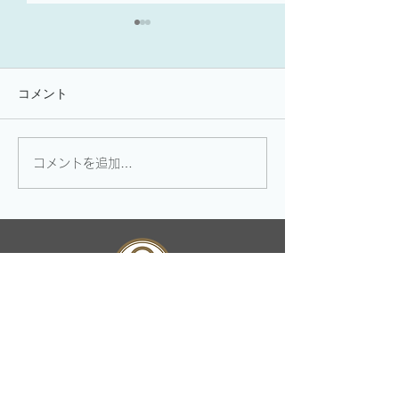
【よく使う慣用句 99】
【よく使う慣用句
冷热病 lěng rè bìng
香饽饽 xiāng b
【よく使う慣用句 99】 冷
【よく使う慣用句 
コメント
热病 lěng rè bìng 熱しやす
饽饽 xiāng bō 
く冷めやすい性格、気まぐれ
いお菓子）→（有
wǒ zhèng zài kè fú gōng zuò
れ職場で重宝され
コメントを追加…
zhōng de lěng rè bìng 我 正
気者、引っ張りだ
在 克 服 工 作 中 的 冷 热 病
れる人 tā chéng le 
。...
bo hǎo jǐ gè dān w
zhēng zhe yào...
共同クリエイションズ
​メニュー