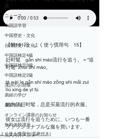
語
ニュース
中国語学習
中国歴史・文化
【第151回　よく使う慣用句　15】
台湾歴史・文化
中国語検定4級
赶时髦　gǎn shí máo流行を追う。＝“追
中国語検定3級
时髦” zhuī shí máo。
中国語検定2級
tā wèi le gǎn shí máo zǒng shì mǎi zuì 
漢詩のお部屋
liú xíng de yī fú
易経の学び
她为了赶时髦，总是买最流行的衣服。
最新情報
オンライン講座のお知らせ
彼女は流行を追うために、いつも一番
無料体験講座
ファッショナブルな服を買います。
よく使う慣用句(音声付き)
法人向けメニュー