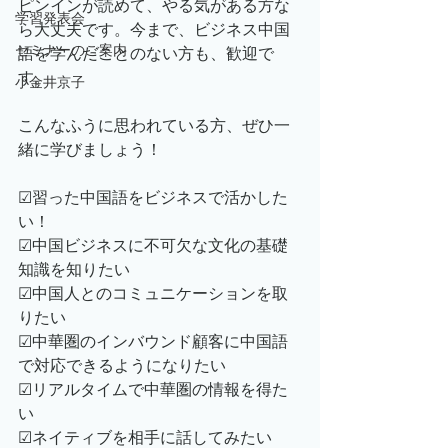
ピンインが読めて、やる気がある方な
学習発表会
ら大丈夫です。今まで、ビジネス中国
セミナーのご案内
語を学んだことのない方も、歓迎で
す。
小金井京子
こんなふうに思われている方、ぜひ一
緒に学びましょう！
☑習った中国語をビジネスで活かした
い！
☑中国ビジネスに不可欠な文化の基礎
知識を知りたい
☑中国人とのコミュニケーションを取
りたい
☑中華圏のインバウンド顧客に中国語
で対応できるようになりたい
☑リアルタイムで中華圏の情報を得た
い
☑ネイティブを相手に話してみたい