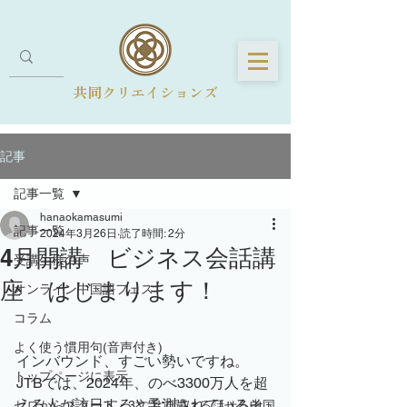
共同クリエイションズ
記事
記事一覧
hanaokamasumi
記事一覧
2024年3月26日
読了時間: 2分
4月開講 ビジネス会話講
受講生様の声
座 はじまります！
オンライン中国語フェス
コラム
よく使う慣用句(音声付き)
インバウンド、すごい勢いですね。
トップページに表示
JTBでは、2024年、のべ3300万人を超
える人が訪日すると予測されているそ
ゼロからスタート・3文字で聞ける話せる中国