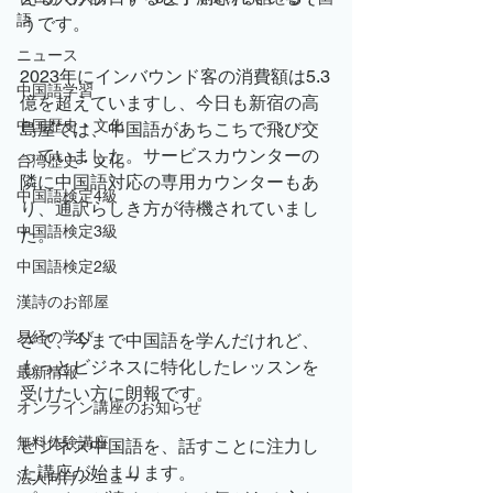
語
うです。
ニュース
2023年にインバウンド客の消費額は5.3
中国語学習
億を超えていますし、今日も新宿の高
中国歴史・文化
島屋では、中国語があちこちで飛び交
っていました。サービスカウンターの
台湾歴史・文化
隣に中国語対応の専用カウンターもあ
中国語検定4級
り、通訳らしき方が待機されていまし
中国語検定3級
た。
中国語検定2級
漢詩のお部屋
易経の学び
さて、今まで中国語を学んだけれど、
もっとビジネスに特化したレッスンを
最新情報
受けたい方に朗報です。
オンライン講座のお知らせ
無料体験講座
ビジネス中国語を、話すことに注力し
た講座が始まります。
法人向けメニュー