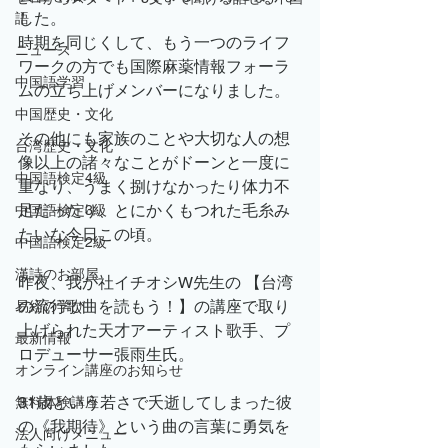
した。
語
時期を同じくして、もう一つのライフ
ニュース
ワークの方でも国際麻薬情報フォーラ
中国語学習
ムの立ち上げメンバーになりました。
中国歴史・文化
その他にも家族のことや大切な人の想
台湾歴史・文化
像以上の諸々なことがドーンと一度に
中国語検定4級
重なり、うまく捌けなかったり体力不
足だったり、とにかくもつれた毛糸み
中国語検定3級
たいな今日この頃。
中国語検定2級
漢詩のお部屋
昨夜、我が社イチオシW先生の 【台湾
の流行歌曲を読もう！】の講座で取り
易経の学び
上げられた天才アーティスト歌手、プ
最新情報
ロデューサー張雨生氏。
オンライン講座のお知らせ
31歳という若さで夭逝してしまった彼
無料体験講座
の《我期待》という曲の言葉に勇気を
法人向けメニュー