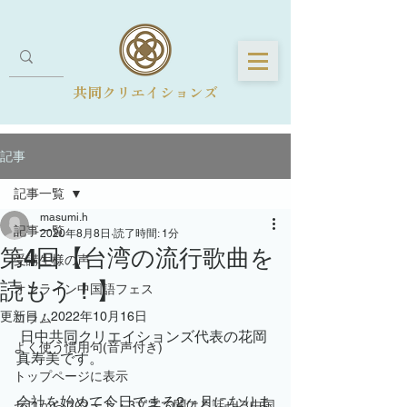
共同クリエイションズ
記事
記事一覧
masumi.h
記事一覧
2020年8月8日
読了時間: 1分
第4回【台湾の流行歌曲を
受講生様の声
読もう！】
オンライン中国語フェス
更新日：
2022年10月16日
コラム
 日中共同クリエイションズ代表の花岡
よく使う慣用句(音声付き)
真寿美です。
トップページに表示
会社を始めて今日でまる2ヶ月になりま
ゼロからスタート・3文字で聞ける話せる中国