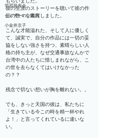
もらいました。
学習発表会
彼の生涯のストーリーを聴いて彼の作
品の数々を鑑賞しました。
セミナーのご案内
小金井京子
こんな才能溢れた、そして人に優しく
て、誠実で、自分の作品には一切の妥
協をしない強さを持つ、素晴らしい人
格の持ち主が、なぜ交通事故なんかで
台湾中の人たちに惜しまれながら、こ
の世を去らなくてはいけなかった
の？？
残念で切ない想いが胸を離れない。。
でも、きっと天国の彼は、私たちに
「生きている今この時を精一杯やれ
よ！」と言ってくれているに違いな
い。