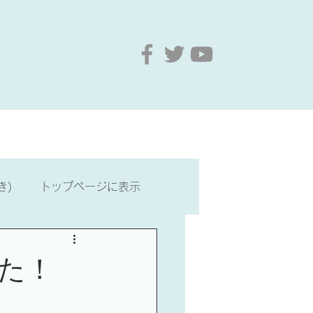
要
お問い合わせ
もっと見る
き)
トップページに表示
・文化
台湾歴史・文化
た！
最新情報