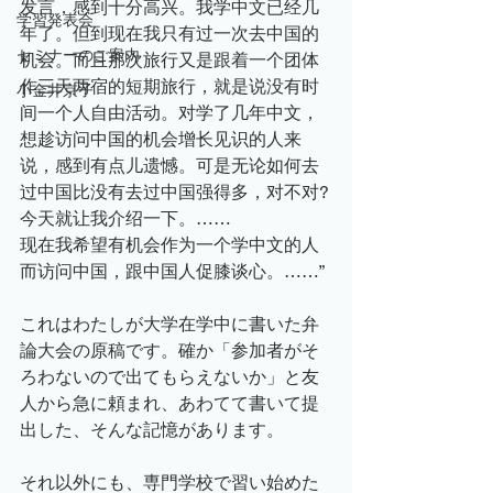
发言，感到十分高兴。我学中文已经几
学習発表会
年了。但到现在我只有过一次去中国的
セミナーのご案内
机会。而且那次旅行又是跟着一个团体
作三天两宿的短期旅行，就是说没有时
小金井京子
间一个人自由活动。对学了几年中文，
想趁访问中国的机会增长见识的人来
说，感到有点儿遗憾。可是无论如何去
过中国比没有去过中国强得多，对不对?
今天就让我介绍一下。……
现在我希望有机会作为一个学中文的人
而访问中国，跟中国人促膝谈心。……”
これはわたしが大学在学中に書いた弁
論大会の原稿です。確か「参加者がそ
ろわないので出てもらえないか」と友
人から急に頼まれ、あわてて書いて提
出した、そんな記憶があります。
それ以外にも、専門学校で習い始めた