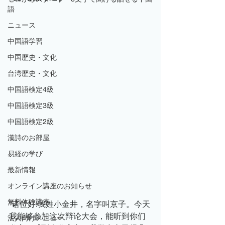
語
ニュース
中国語学習
中国歴史・文化
台湾歴史・文化
中国語検定4級
中国語検定3級
中国語検定2級
漢詩のお部屋
易経の学び
最新情報
オンライン講座のお知らせ
無料体験講座
“诸位好!我姓小金井，名字叫京子。今天
我能够参加这次辩论大会，能听到你们
法人向けメニュー