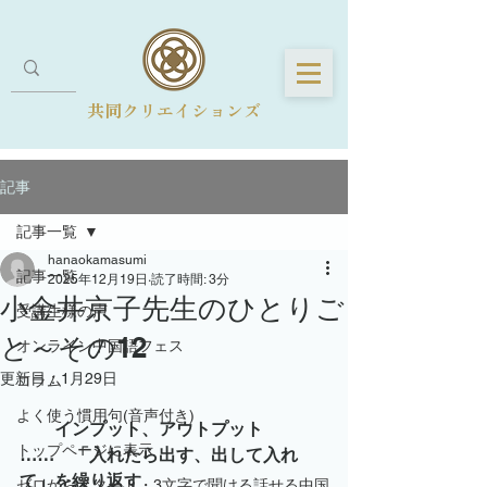
共同クリエイションズ
記事
記事一覧
hanaokamasumi
記事一覧
2025年12月19日
読了時間: 3分
小金井京子先生のひとりご
受講生様の声
と～その12
オンライン中国語フェス
更新日：
1月29日
コラム
よく使う慣用句(音声付き)
　　インプット、アウトプット　
トップページに表示
……　「入れたら出す、出して入れ
て」を繰り返す
ゼロからスタート・3文字で聞ける話せる中国