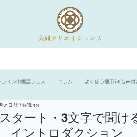
共同クリエイションズ
法人向けメニュー
オンライン講座
コラム
会社概
ンライン中国語フェス
コラム
よく使う慣用句(音声付
5月31日
読了時間: 1分
ける話せる中国語
ニュース
中国語学習
中国歴史
スタート・3文字で聞け
 イントロダクション
3級
中国語検定2級
漢詩のお部屋
易経の学び