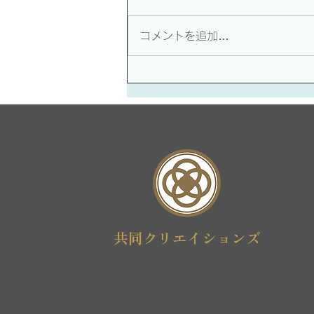
第11回 nǐ lèi ma 你 累 吗 ？ 「疲
れていますか？」 「疲れる」と
コメントを追加…
いう意味の累は、ピンインでlei
と綴る音です。 この子音”l ”の発
音のコツですが、舌先を上の前歯
の裏側の] 歯茎との付け根の部分
に日本人感覚的にはかなりしっか
り目に舌先を押し付けます。...
共同クリエイションズ