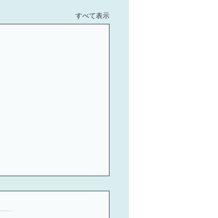
すべて表示
からスタート・3文字で
る話せる中国語 第9回