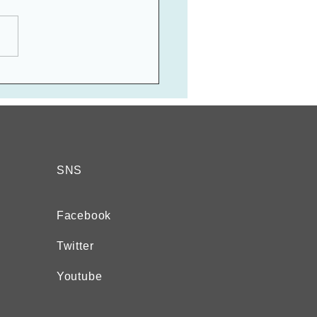
zài nǎ lǐ 在 哪 里？ 「どこ
るの？」 発音のポイント：
こ？」という意味を表す” 哪
lǐ”の” 哪 nǎ ”は後ろに第3声
” 里lǐ ”が続きますので、第
変調して読みます。...
SNS
Facebook
Twitter
Youtube