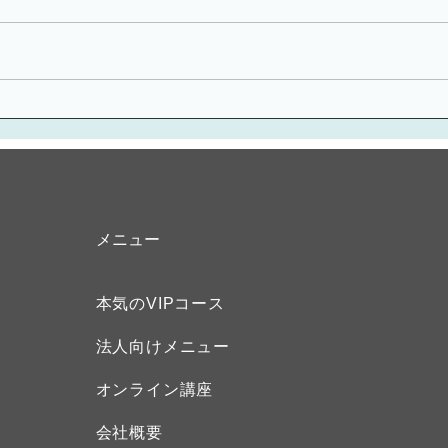
第10回 zài jiā lǐ 在 家 里 「家にい
第９回 
ます」 前回ご紹介した「どこに
にい
いるの？」 という意味の” 在哪里
「ど
zài nǎ lǐ”の返答として使えます
里nǎ 
ね。 “家”は「家」という意味、”
である
里”というのは、名詞の後ろに付
2声に
いて「どこどこの中」...
​メニュー
本気のVIPコース
法人向けメニュー
オンライン講座
会社概要