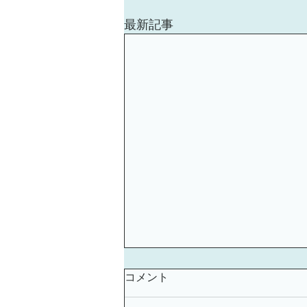
最新記事
ゼロからスタート・3文字で
コメント
聞ける話せる中国語 第11回