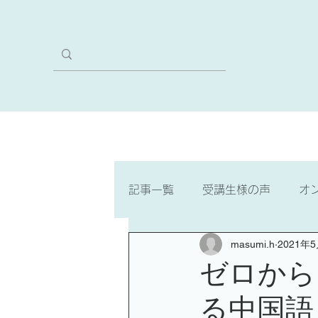
ホーム
本気のVIPコース
記事一覧
受講生様の声
オ
masumi.h
2021年
ゼロからスタート・3文字で聞
ゼロから
る中国語
中国語検定4級
中国語検定