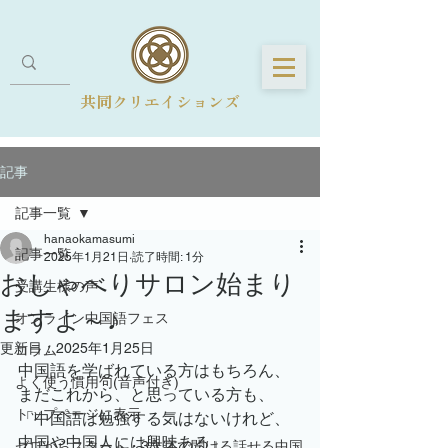
共同クリエイションズ
記事
記事一覧
hanaokamasumi
記事一覧
2025年1月21日
読了時間: 1分
おしゃべりサロン始まり
受講生様の声
ますよ～♪
オンライン中国語フェス
更新日：
2025年1月25日
コラム
中国語を学ばれている方はもちろん、
よく使う慣用句(音声付き)
まだこれから、と思っている方も、
トップページに表示
「中国語は勉強する気はないけれど、
中国や中国人には興味ある」
ゼロからスタート・3文字で聞ける話せる中国