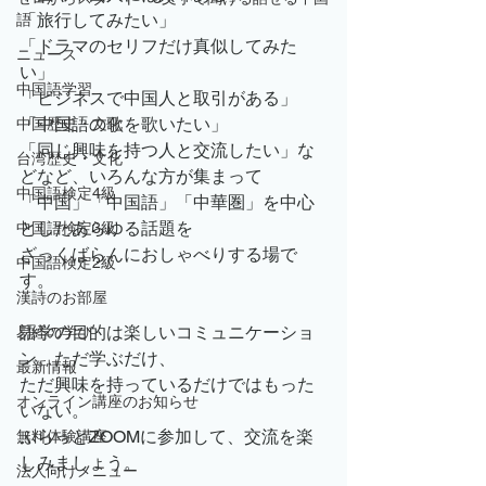
「旅行してみたい」
語
「ドラマのセリフだけ真似してみた
ニュース
い」
中国語学習
「ビジネスで中国人と取引がある」
「中国語の歌を歌いたい」
中国歴史・文化
「同じ興味を持つ人と交流したい」な
台湾歴史・文化
どなど、いろんな方が集まって
中国語検定4級
「中国」「中国語」「中華圏」を中心
としたあらゆる話題を
中国語検定3級
ざっくばらんにおしゃべりする場で
中国語検定2級
す。
漢詩のお部屋
語学の目的は楽しいコミュニケーショ
易経の学び
ン。ただ学ぶだけ、
最新情報
ただ興味を持っているだけではもった
オンライン講座のお知らせ
いない。
ふらっとZOOMに参加して、交流を楽
無料体験講座
しみましょう。
法人向けメニュー