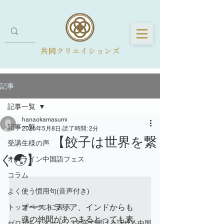
共同クリエイションズ
記事
記事一覧
hanaokamasumi
記事一覧
2025年5月8日
読了時間: 2分
【餃子は世界を繋
受講生様の声
ぐ🌏】
オンライン中国語フェス
コラム
よく使う慣用句(音声付き)
オーストラリア、インドからも
トップページに表示
魂の仲間があつまるとっても素
ゼロからスタート・3文字で聞ける話せる中国