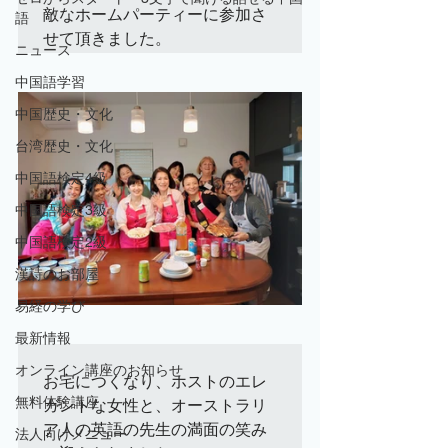
敵なホームパーティーに参加さ
語
ニュース
中国語学習
中国歴史・文化
台湾歴史・文化
中国語検定4級
中国語検定3級
中国語検定2級
漢詩のお部屋
易経の学び
最新情報
オンライン講座のお知らせ
お宅につくなり、ホストのエレ
無料体験講座
ガントな女性と、オーストラリ
ア人の英語の先生の満面の笑み
法人向けメニュー