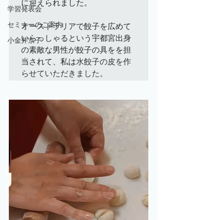
に迎えられました。

学習発表会
セミナーのご案内
オーストラリアで餃子を広めて
いらっしゃるという宇都宮出身
小金井京子
の素敵な男性が餃子の具をを担
当されて、私は
水餃子の皮を作