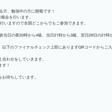
れる方、勉強中の方に朗報です！
無料体験講座
法人向けメニュー
学習発表会
セ
速報会を行います。
にて行いますので全国どこからでもご参加できます。
試験当日の夜20時から4級、当日21時から3級、翌日29日の21
、以下のファイナルチェック上部にありますQRコードからご
え合わせをしていきます。
ます！
をお待ちしています。