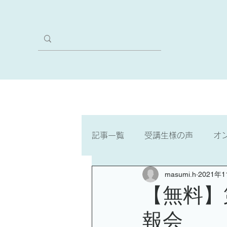
ホーム
本気のVIPコース
記事一覧
受講生様の声
オ
masumi.h
2021年
ゼロからスタート・3文字で聞
【無料】
報会
中国語検定4級
中国語検定