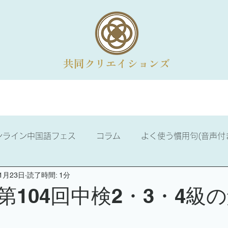
共同クリエイションズ
法人向けメニュー
オンライン講座
コラム
会社概
ンライン中国語フェス
コラム
よく使う慣用句(音声付
11月23日
読了時間: 1分
ける話せる中国語
ニュース
中国語学習
中国歴史
第104回中検2・3・4級
3級
中国語検定2級
漢詩のお部屋
易経の学び