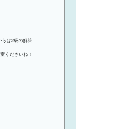
ミナーのご案内
時からは2級の解答
入室くださいね！