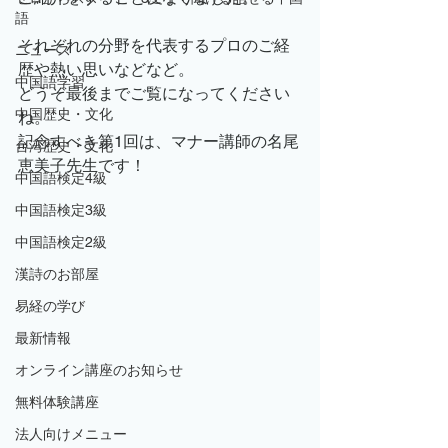
語
それぞれの分野を代表するプロのご経
ニュース
歴や熱い思いなどなど。
中国語学習
どうぞ最後までご覧になってください
中国歴史・文化
ね。
記念すべき第1回は、マナー講師の名尾
台湾歴史・文化
恵美子先生です！
中国語検定4級
中国語検定3級
中国語検定2級
漢詩のお部屋
易経の学び
最新情報
オンライン講座のお知らせ
無料体験講座
法人向けメニュー