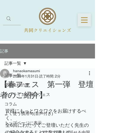
共同クリエイションズ
記事
記事一覧
hanaokamasumi
記事一覧
2023年1月31日
読了時間: 2分
【春フェス 第一弾 登壇
受講生様の声
者のご紹介】
オンライン中国語フェス
コラム
皆様にもっとワクワクをお届けするべ
よく使う慣用句(音声付き)
く、
トップページに表示
全6回にわたってご登壇いただく先生の
ご紹介をすることになりました。
ゼロからスタート・3文字で聞ける話せる中国