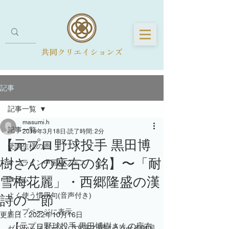
共同クリエイションズ
記事
記事一覧
masumi.h
記事一覧
2019年3月18日
読了時間: 2分
【元プロ野球投手 黒田博
受講生様の声
樹さんの座右の銘】〜「耐
オンライン中国語フェス
雪梅花麗」・西郷隆盛の漢
コラム
よく使う慣用句(音声付き)
詩の一節
トップページに表示
更新日：
2022年10月16日
 【元プロ野球投手 黒田博樹さんの座右
ゼロからスタート・3文字で聞ける話せる中国