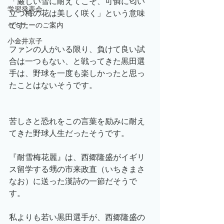
「厳しい雪に耐えてこそ、可憐に匂い
学習発表会
立つ梅の花は美しく咲く」という意味
です。
セミナーのご案内
小金井京子
ファンの人がいる限り、負けて良い試
合は一つもない、と戦ってきた黒田選
手は、野球を一度も楽しかったと思っ
たことはないそうです。
苦しさと恐れをこの言葉を励みに耐え
てきた野球人生だったそうです。
『耐雪梅花麗』は、西郷隆盛がイギリ
ス留学する甥の市来政直（いちきまさ
なお）に送った漢詩の一節だそうで
す。
私よりも若い黒田選手が、西郷隆盛の