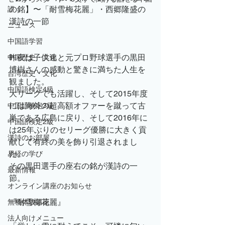
の銘】〜「耐雪梅花麗」・西郷隆盛の
語
漢詩の一節
ニュース
中国語学習
昨夜は子供達と元プロ野球選手の黒田
中国歴史・文化
博樹さんの感動と驚きに満ちた人生を
台湾歴史・文化
観ました。
中国語検定4級
大リーグでも活躍し、そして2015年度
には海外の超高額オファーを蹴って古
中国語検定3級
巣である広島に戻り、そして2016年に
中国語検定2級
は25年ぶりのセリーグ優勝に大きく貢
漢詩のお部屋
献して有終の美を飾り引退されまし
た。
易経の学び
その黒田選手の座右の銘が漢詩の一
最新情報
節。
オンライン講座のお知らせ
『耐雪梅花麗』
無料体験講座
法人向けメニュー