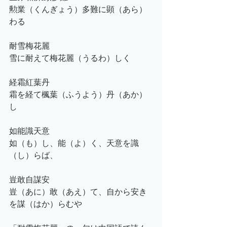
勲業（くんぎょう）多難に顕（あら）
わる
耐雪梅花麗
雪に耐えて梅花麗（うるわ）しく
経霜紅葉丹
霜を経て楓葉（ふうよう）丹（あか）
し
如能識天意
如（も）し、能（よ）く、天意を識
（し）らば、
豈敢自謀安
豈（あに）敢（あえ）て、自から安き
を謀（はか）らむや