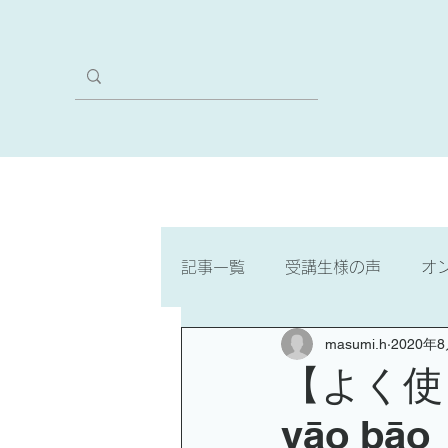
ホーム
本気のVIPコース
記事一覧
受講生様の声
オ
masumi.h
2020年
ゼロからスタート・3文字で聞
【よく使
yāo bāo
中国語検定4級
中国語検定