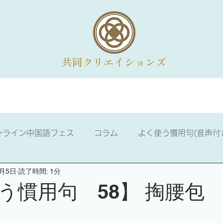
共同クリエイションズ
法人向けメニュー
オンライン講座
コラム
会社概
ンライン中国語フェス
コラム
よく使う慣用句(音声付
8月5日
読了時間: 1分
ける話せる中国語
ニュース
中国語学習
中国歴史
う慣用句 58】 掏腰包 t
3級
中国語検定2級
漢詩のお部屋
易経の学び