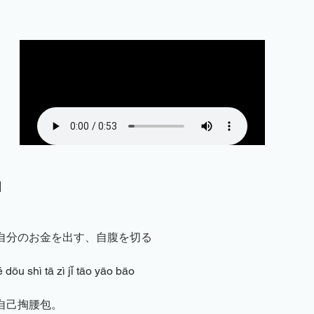
無料体験講座
法人向けメニュー
学習発表会
セ
】
自分のお金を出す、自腹を切る
ě dōu shì tā zì jǐ tāo yāo bāo
自己掏腰包。