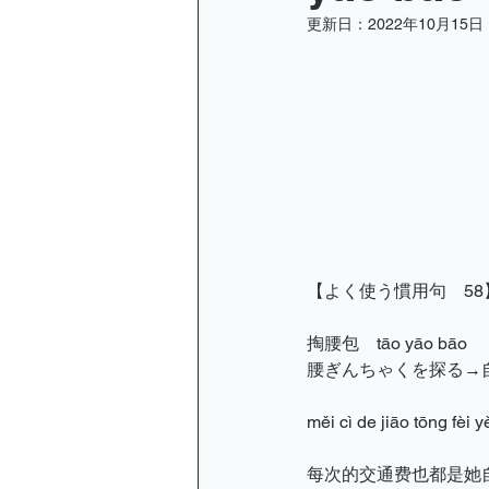
更新日：
2022年10月15日
オンライン講座のお知らせ
小金井京子
【よく使う慣用句　58
掏腰包　tāo yāo bāo
腰ぎんちゃくを探る→
měi cì de jiāo tōng fèi y
每次的交通费也都是她