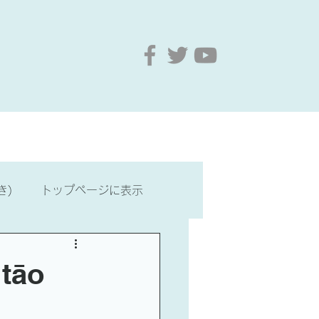
要
お問い合わせ
もっと見る
き)
トップページに表示
・文化
台湾歴史・文化
āo
最新情報