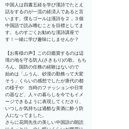
中国人は四書五経を学び漢詩でたとえ
話をするのが一流の経済人であると言
います。僕もゴールは漢詩を２，３個
中国語で読み嗜むことを目標としてま
す。ものすごくお勧めな漢詩講座で
す！一緒に学び趣味にしませんか？
【お客様の声】この日鑑賞するのは辺
境の地を守る防人(さきもり)の歌。もち
ろん、国防の任務の経験はないので　
始めは「ふうん、砂漠の勤務って大変
そう」くらいの感想でしたが唐代の都
の様子や　当時のファッションや日常
の器など、人々の暮らしを今でもイメ
ージできるように表現してくださり、
いつしか気持ちは過酷な美酒に酔う防
人になってました。
さらに花岡先生の美しい中国語の朗読