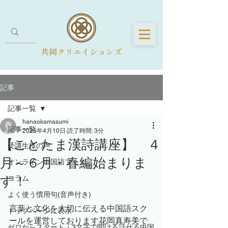
共同クリエイションズ
記事
記事一覧
hanaokamasumi
記事一覧
2025年4月10日
読了時間: 3分
【ことたま漢詩講座】 ４
受講生様の声
月～６月・春編始まりま
オンライン中国語フェス
す！
コラム
よく使う慣用句(音声付き)
言葉と文化を大切に伝える中国語スク
トップページに表示
ールを運営しております花岡真寿美で
ゼロからスタート・3文字で聞ける話せる中国