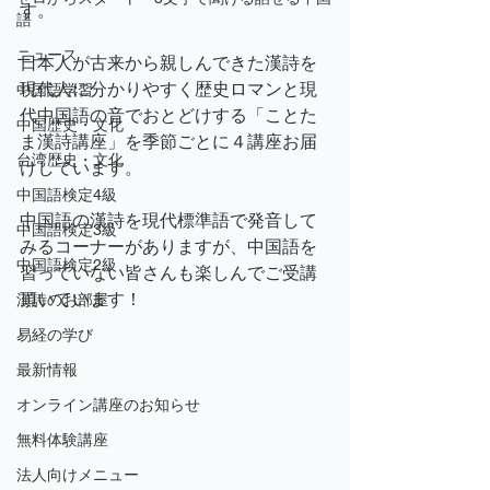
す。
語
ニュース
日本人が古来から親しんできた漢詩を
現代人に分かりやすく歴史ロマンと現
中国語学習
代中国語の音でおとどけする「ことた
中国歴史・文化
ま漢詩講座」を季節ごとに４講座お届
台湾歴史・文化
けしています。
中国語検定4級
中国語の漢詩を現代標準語で発音して
中国語検定3級
みるコーナーがありますが、中国語を
中国語検定2級
習っていない皆さんも楽しんでご受講
頂いています！
漢詩のお部屋
易経の学び
最新情報
オンライン講座のお知らせ
無料体験講座
法人向けメニュー