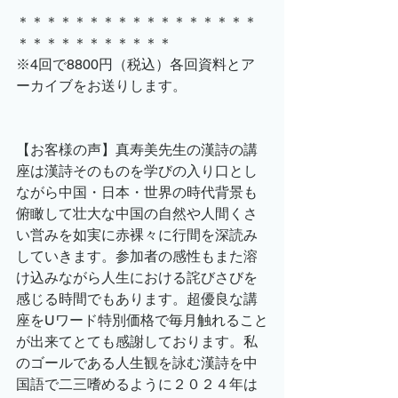
＊＊＊＊＊＊＊＊＊＊＊＊＊＊＊＊＊
＊＊＊＊＊＊＊＊＊＊＊
※4回で8800円（税込）各回資料とア
ーカイブをお送りします。
【お客様の声】真寿美先生の漢詩の講
座は漢詩そのものを学びの入り口とし
ながら中国・日本・世界の時代背景も
俯瞰して壮大な中国の自然や人間くさ
い営みを如実に赤裸々に行間を深読み
していきます。参加者の感性もまた溶
け込みながら人生における詫びさびを
感じる時間でもあります。超優良な講
座をUワード特別価格で毎月触れること
が出来てとても感謝しております。私
のゴールである人生観を詠む漢詩を中
国語で二三嗜めるように２０２４年は