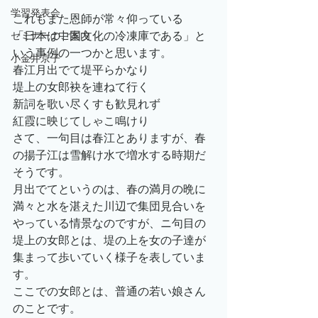
学習発表会
これもまた恩師が常々仰っている
「日本は中国文化の冷凍庫である」と
セミナーのご案内
いう事例の一つかと思います。 
小金井京子
春江月出でて堤平らかなり
堤上の女郎袂を連ねて行く
新詞を歌い尽くすも歓見れず
紅霞に映じてしゃこ鳴けり
さて、一句目は春江とありますが、春
の揚子江は雪解け水で増水する時期だ
そうです。
月出でてというのは、春の満月の晩に
満々と水を湛えた川辺で集団見合いを
やっている情景なのですが、ニ句目の
堤上の女郎とは、堤の上を女の子達が
集まって歩いていく様子を表していま
す。
ここでの女郎とは、普通の若い娘さん
のことです。