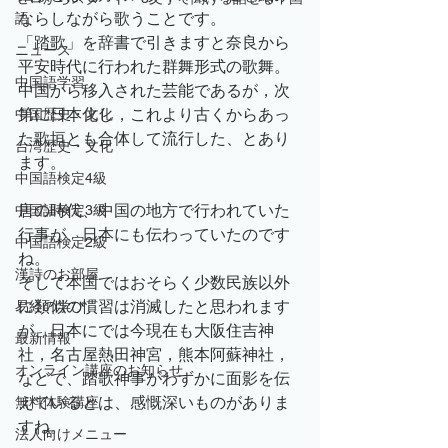
ならしながら歌うことです。
語
「踏歌」を辞書で引きますと奈良から
ニュース
平安時代に行われた群舞形式の歌舞。
中国語学習
中国から移入された芸能であるが，次
第に日本化し，これより古くからあっ
中国歴史・文化
た歌垣とも合体して流行した、とあり
台湾歴史・文化
ます。
中国語検定4級
唐の時代、中国の地方で行われていた
中国語検定3級
行事が、日本にも伝わっていたのです
中国語検定2級
ね。
漢詩のお部屋
そして本国ではおそらく少数民族以外
に類似の慣習は消滅したと思われます
易経の学び
が、日本にでは今現在も大阪住吉神
最新情報
社，名古屋熱田神宮，熊本阿蘇神社，
オンライン講座のお知らせ
などで、踏歌神事がわずかに面影を伝
えているとは、感慨深いものがありま
無料体験講座
すね。
法人向けメニュー