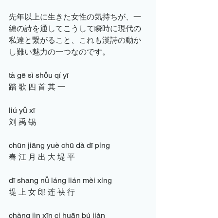
先年以上に生きた女性の気持ちが、一
編の詩を通してこうして瞬時に現代の
私達と繋がること、これも漢詩の動か
し難い魅力の一つなのです。
tà gē sì shǒu qí yī
踏 歌 四 首 其 一
liú yǔ xī
刘 禹 锡
chūn jiāng yuè chū dà dī píng
春 江 月 出 大 堤 平
dī shang nǚ láng lián mèi xíng
堤 上 女 郎 连 袂 行
chàng jìn xīn cí huān bú jiàn