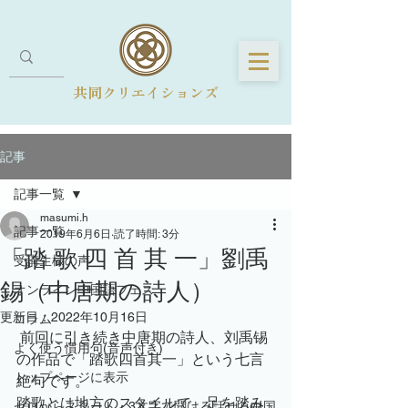
共同クリエイションズ
記事
記事一覧
masumi.h
記事一覧
2019年6月6日
読了時間: 3分
「踏 歌 四 首 其 一」劉禹
受講生様の声
錫（中唐期の詩人）
オンライン中国語フェス
更新日：
2022年10月16日
コラム
 前回に引き続き中唐期の詩人、刘禹锡
よく使う慣用句(音声付き)
の作品で「踏歌四首其一」という七言
トップページに表示
絶句です。
踏歌とは地方のスタイルで、足を踏み
ゼロからスタート・3文字で聞ける話せる中国