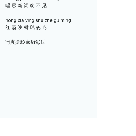
唱 尽 新 词 欢 不 见
hóng xiá yìng shù zhè gū míng
红 霞 映 树 鹧 鸪 鸣
写真撮影 藤野彰氏
漢詩のお部屋