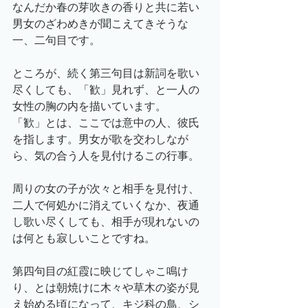
なんだか春の芽吹きの香りと共に若い
男女のざわめきが聞こえてきそうな
一、二句目です。
ところが、続く第三句目は新詞を歌い
尽くしても、「歓」見れず、と一人の
女性の胸の内を描いています。
「歓」とは、ここでは意中の人、彼氏
を指します。男女が歌を交わしなが
ら、気の合う人を見付けるこの行事。
周りの女の子が次々と相手を見付け、
二人で何処かに消えていくなか、夜通
し歌い尽くしても、相手が現れないの
は何とも寂しいことですね。
第四句目の紅霞に映じてしゃこ鳴け
り、とは朝焼けに木々や草木の姿が見
え始める頃になって、キジ科の鳥、シ