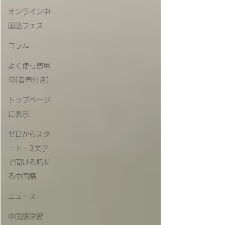
オンライン中
国語フェス
コラム
よく使う慣用
句(音声付き)
トップページ
に表示
ゼロからスタ
ート・3文字
で聞ける話せ
る中国語
ニュース
中国語学習