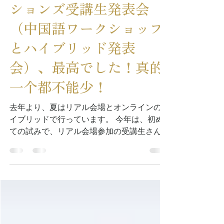
hanaokamasumi
2024年7月30日
読了時間: 2分
第4回日中共同クリエイ
ションズ受講生発表会
（中国語ワークショップ
とハイブリッド発表
会）、最高でした！真的
一个都不能少！
去年より、夏はリアル会場とオンラインのハ
イブリッドで行っています。 今年は、初め
ての試みで、リアル会場参加の受講生さんは
午前から集まり 普段は会わないほかのクラ
スの受講生さんと一緒に中国語ワークショッ
プを 楽しみ、午後からは即興劇の練習、リ