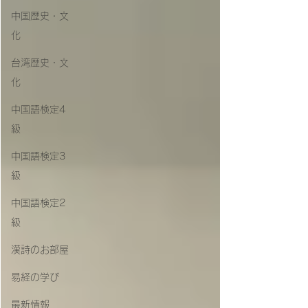
中国歴史・文
化
台湾歴史・文
化
中国語検定4
級
中国語検定3
級
中国語検定2
級
漢詩のお部屋
易経の学び
最新情報